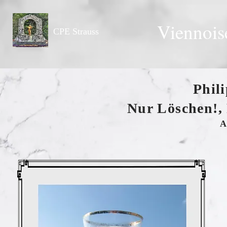
Viennois
CPE Strauss
Phil
Nur Löschen!, 
A