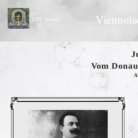
Viennois
CPE Strauss
J
Vom Donauu
A