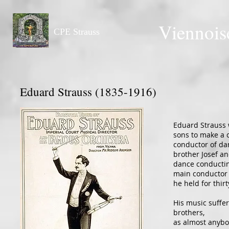
Viennois
CPE Strauss
Eduard Strauss (1835-1916)
Eduard Strauss w
sons to make a 
conductor of dan
brother Josef a
dance conductin
main conductor o
he held for thirt
His music suffer
brothers,
as almost anybod