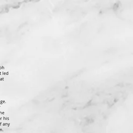
eph
t led
at
age.
r
 he
r his
f any
n.